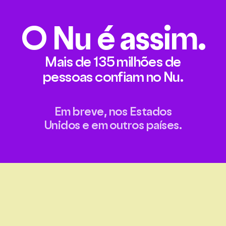
O
Nu
é assim.
Mais de 135 milhões de
pessoas confiam no Nu.
Em breve, nos Estados
Unidos e em outros países.